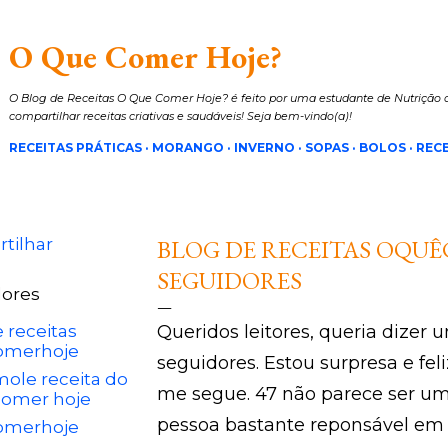
Pular para o conteúdo principal
O Que Comer Hoje?
O Blog de Receitas O Que Comer Hoje? é feito por uma estudante de Nutrição a
compartilhar receitas criativas e saudáveis! Seja bem-vindo(a)!
RECEITAS PRÁTICAS
MORANGO
INVERNO
SOPAS
BOLOS
RECE
tilhar
BLOG DE RECEITAS OQU
SEGUIDORES
ores
 receitas
Queridos leitores, queria dizer
omerhoje
seguidores. Estou surpresa e fe
ole receita do
me segue. 47 não parece ser 
comer hoje
pessoa bastante reponsável em t
omerhoje