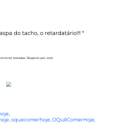
"
spa do tacho, o retardatário!!! "
iamente testadas. Respeito por você.
hoje
hoje
oquecomerhoje
OQuêComerHoje