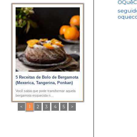
OQuêC
seguid
oquec
5 Receitas de Bolo de Bergamota
(Mexerica, Tangerina, Ponkan)
Você sabia que pode transformar aquela
bergamota esquecida n…
<
1
2
3
4
5
>