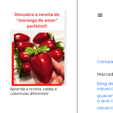
Compar
Marcad
blog de
oquec
Aprenda a receita, caldas e
coberturas diferentes!
guacam
o que 
oquec