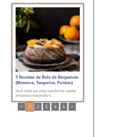
5 Receitas de Bolo de Bergamota
(Mexerica, Tangerina, Ponkan)
Você sabia que pode transformar aquela
bergamota esquecida n…
<
1
2
3
4
5
>