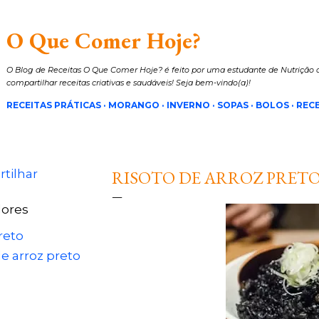
Pular para o conteúdo principal
O Que Comer Hoje?
O Blog de Receitas O Que Comer Hoje? é feito por uma estudante de Nutrição a
compartilhar receitas criativas e saudáveis! Seja bem-vindo(a)!
RECEITAS PRÁTICAS
MORANGO
INVERNO
SOPAS
BOLOS
RECE
tilhar
RISOTO DE ARROZ PRET
ores
reto
de arroz preto