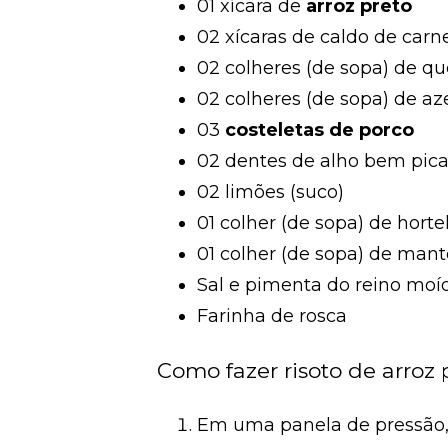
01 xícara de
arroz preto
02 xícaras de caldo de carn
02 colheres (de sopa) de q
02 colheres (de sopa) de az
03
costeletas de porco
02 dentes de alho bem pic
02 limões (suco)
01 colher (de sopa) de hort
01 colher (de sopa) de mant
Sal e pimenta do reino moí
Farinha de rosca
Como fazer risoto de arroz
Em uma panela de pressão, 