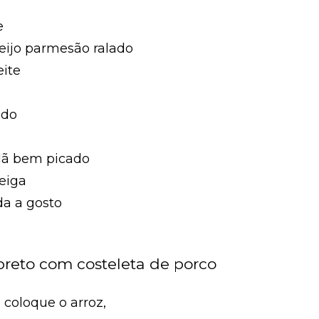
e
ueijo parmesão ralado
eite
ado
elã bem picado
eiga
da a gosto
 preto com costeleta de porco
coloque o arroz,