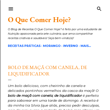
Pular para o conteúdo principal
O Que Comer Hoje?
O Blog de Receitas O Que Comer Hoje? é feito por uma estudante de
Nutrição apaixonada pela arte culinária, que ama compartilhar
receitas criativas e saudáveis! Seja bem-vindo(a)!
RECEITAS PRÁTICAS
MORANGO
INVERNO
MAIS…
BOLO DE MAÇÃ COM CANELA, DE
LIQUIDIFICADOR
Um bolo delicioso, com cheirinho de canela e
delicados pontinhos vermelhos da casca da maçã! O
bolo de maçã com canela; de liquidificador
é perfeito
para saborear em uma tarde de domingo. A receita é
da minha tia Silvia (que aliás, preciso pedir desculpas,