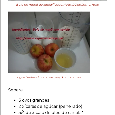
Bolo de maçã de liquidificador/foto:OQueComerHoje
ingredientes do bolo de maçã com canela
Separe:
3 ovos grandes
2 xícaras de açúcar (peneirado)
3/4 de xícara de óleo de canola*