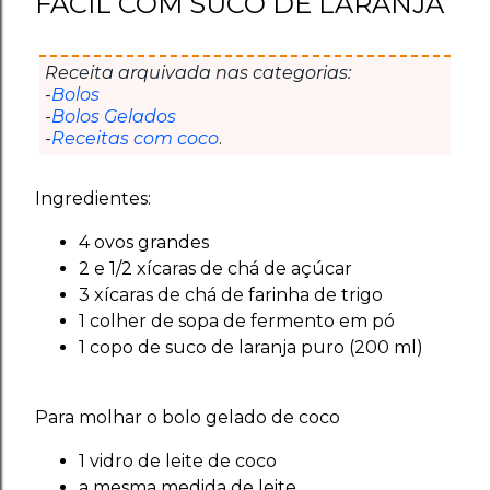
FÁCIL COM SUCO DE LARANJA
Receita arquivada nas categorias:
-
Bolos
-
Bolos Gelados
-
Receitas com coco
.
Ingredientes:
4 ovos grandes
2 e 1/2 xícaras de chá de açúcar
3 xícaras de chá de farinha de trigo
1 colher de sopa de fermento em pó
1 copo de suco de laranja puro (200 ml)
Para molhar o bolo gelado de coco
1 vidro de leite de coco
a mesma medida de leite