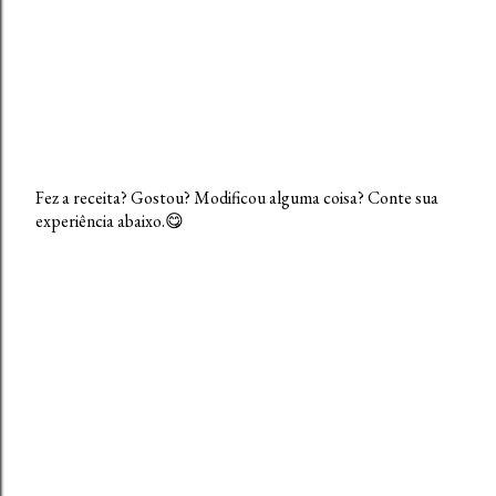
Fez a receita? Gostou? Modificou alguma coisa? Conte sua
experiência abaixo.😋
P
o
s
t
a
r
u
m
c
o
m
e