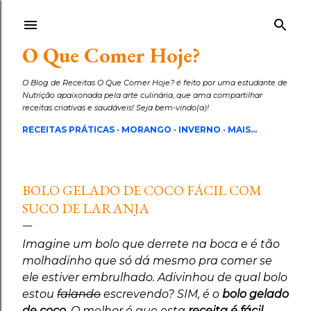
Pular para o conteúdo principal
O Que Comer Hoje?
O Blog de Receitas O Que Comer Hoje? é feito por uma estudante de
Nutrição apaixonada pela arte culinária, que ama compartilhar
receitas criativas e saudáveis! Seja bem-vindo(a)!
RECEITAS PRÁTICAS
MORANGO
INVERNO
MAIS…
BOLO GELADO DE COCO FÁCIL COM
SUCO DE LARANJA
Imagine um bolo que derrete na boca e é tão
molhadinho que só dá mesmo pra comer se
ele estiver embrulhado. Adivinhou de qual bolo
estou
falando
escrevendo? SIM, é o
bolo gelado
de coco
. O melhor é que esta
receita é fácil
,