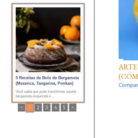
e
n
s
ARTE
(COM
5 Receitas de Bolo de Bergamota
(Mexerica, Tangerina, Ponkan)
Compart
Você sabia que pode transformar aquela
bergamota esquecida n…
<
1
2
3
4
5
>