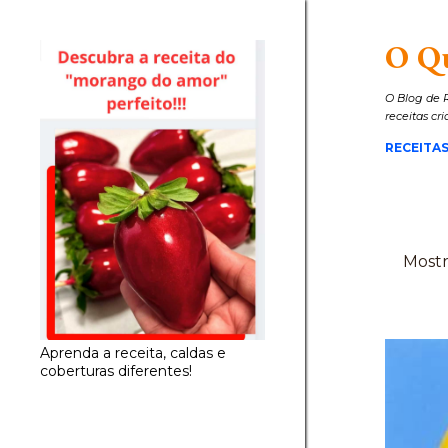
O Q
O Blog de R
receitas cr
RECEITAS
Mostr
P
o
s
Aprenda a receita, caldas e
t
coberturas diferentes!
a
g