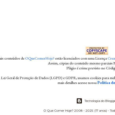
mais conteúdos
de
OQueComerHoje?
estão licenciados com uma Licença
Crea
Assim, cópias do conteúdo mesmo parciais 
Plágio é crime previsto no Códi
ei Geral de Proteção de Dados (LGPD) e GDPR, usamos cookies para melhor
mais detalhes acesse nossa
Política d
Tecnologia do Blogg
O Que Comer Hoje? 2008 - 2025. (17 anos) - Todos