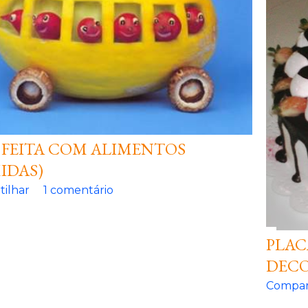
 FEITA COM ALIMENTOS
IDAS)
ilhar
1 comentário
PLAC
DECO
Compar