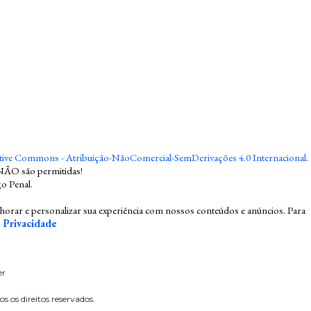
tive Commons - Atribuição-NãoComercial-SemDerivações 4.0 Internacional
.
NÃO são permitidas!
go Penal
.
ar e personalizar sua experiência com nossos conteúdos e anúncios. Para
e Privacidade
er
 os direitos reservados.