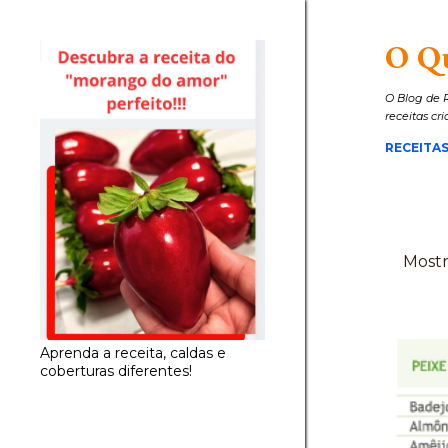
O Q
O Blog de R
receitas cr
RECEITAS
Mostr
P
o
s
Aprenda a receita, caldas e
t
coberturas diferentes!
a
g