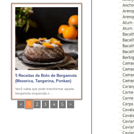
e
n
s
5 Receitas de Bolo de Bergamota
(Mexerica, Tangerina, Ponkan)
Você sabia que pode transformar aquela
bergamota esquecida n…
<
1
2
3
4
5
>