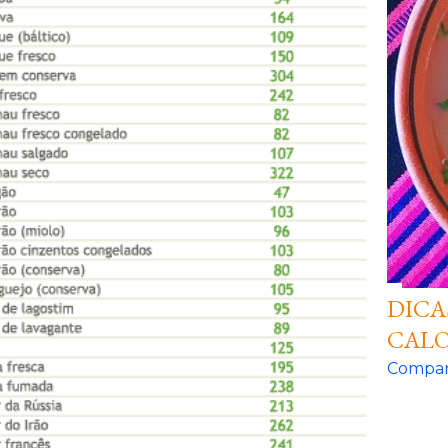
DICA
CALO
Compar