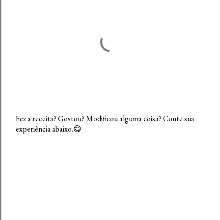
Fez a receita? Gostou? Modificou alguma coisa? Conte sua
experiência abaixo.😋
P
o
s
t
a
r
u
m
c