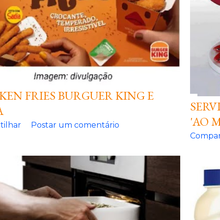
KEN FRIES BURGUER KING E
SERV
A
'AO 
ilhar
Postar um comentário
Compar