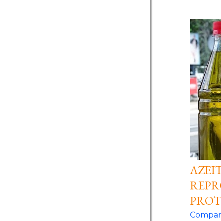
AZEI
REPR
PROT
Compart