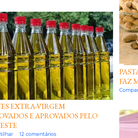
PAST
FAZ 
Compar
TES EXTRA-VIRGEM
OVADOS E APROVADOS PELO
ESTE
ilhar
12 comentários