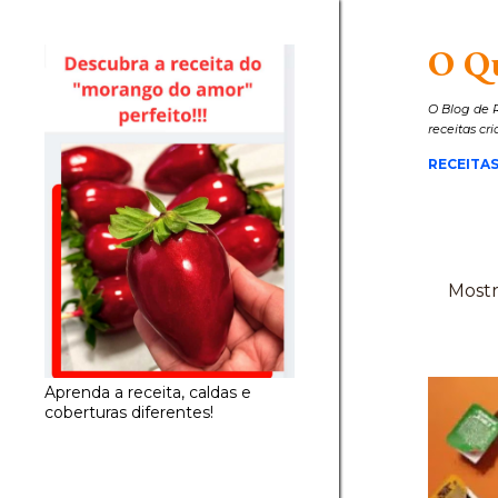
O Q
O Blog de R
receitas cr
RECEITAS
Mostr
P
o
s
Aprenda a receita, caldas e
t
coberturas diferentes!
a
g