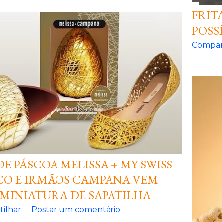
FRIT
POSS
Compar
DE PÁSCOA MELISSA + MY SWISS
O E IRMÃOS CAMPANA VEM
MINIATURA DE SAPATILHA
ilhar
Postar um comentário