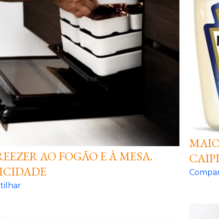
MAIO
REEZER AO FOGÃO E À MESA.
CAIP
ICIDADE
Compar
ilhar