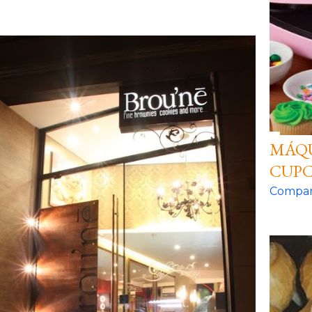
MÁQU
CUPC
Compar