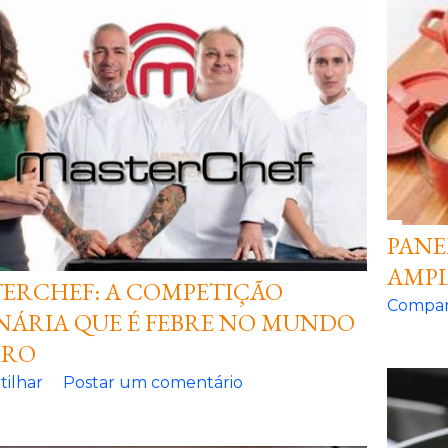
PANE
AMPL
ERCHEF: A COMPETIÇÃO
Compar
NÁRIA QUE É FEBRE NO MUNDO
IRO
ilhar
Postar um comentário