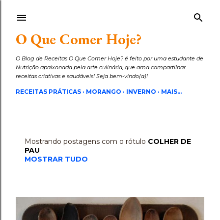
Pular para o conteúdo principal
O Que Comer Hoje?
O Blog de Receitas O Que Comer Hoje? é feito por uma estudante de
Nutrição apaixonada pela arte culinária, que ama compartilhar
receitas criativas e saudáveis! Seja bem-vindo(a)!
RECEITAS PRÁTICAS
MORANGO
INVERNO
MAIS…
Mostrando postagens com o rótulo
COLHER DE
P
PAU
o
MOSTRAR TUDO
s
t
a