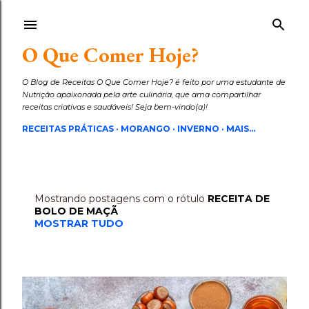
Pular para o conteúdo principal
O Que Comer Hoje?
O Blog de Receitas O Que Comer Hoje? é feito por uma estudante de
Nutrição apaixonada pela arte culinária, que ama compartilhar
receitas criativas e saudáveis! Seja bem-vindo(a)!
RECEITAS PRÁTICAS
MORANGO
INVERNO
MAIS…
Mostrando postagens com o rótulo
RECEITA DE
P
BOLO DE MAÇÃ
o
MOSTRAR TUDO
s
t
a