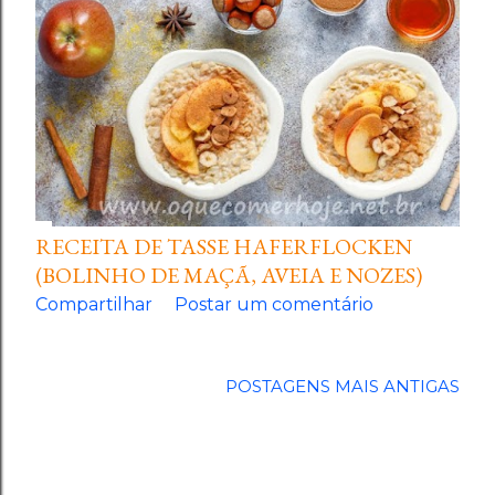
g
e
n
s
RECEITA DE TASSE HAFERFLOCKEN
(BOLINHO DE MAÇÃ, AVEIA E NOZES)
Compartilhar
Postar um comentário
POSTAGENS MAIS ANTIGAS