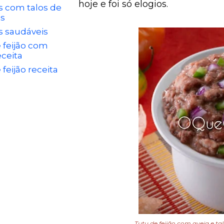
hoje e foi só elogios.
s com talos de
is
s saudáveis
 feijão com
eceita
 feijão receita
Tutu de feijão com aveia e t