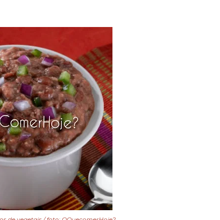
alos de vegetais / foto: OQuecomerHoje?