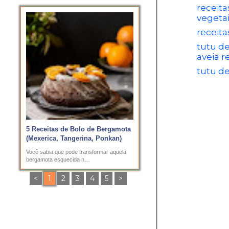
receita
vegeta
receita
tutu de
aveia r
tutu de
5 Receitas de Bolo de Bergamota
(Mexerica, Tangerina, Ponkan)
Você sabia que pode transformar aquela
bergamota esquecida n…
<
1
2
3
4
5
>