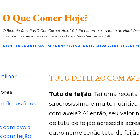
Pular para o conteúdo principal
O Que Comer Hoje?
O Blog de Receitas O Que Comer Hoje? é feito por uma estudante de Nutrição a
compartilhar receitas criativas e saudáveis! Seja bem-vindo(a)!
RECEITAS PRÁTICAS
MORANGO
INVERNO
SOPAS
BOLOS
RECE
tilhar
TUTU DE FEIJÃO COM AVE
ores
Tutu de feijão
. Taí uma receita 
m flocos finos
saborosíssima e muito nutritiva. 
com aveia? Aí então, seu valor nu
de tutu de feijão acrescida acr
s com aveia
outro nome senão tutu de feijão
s com feijão