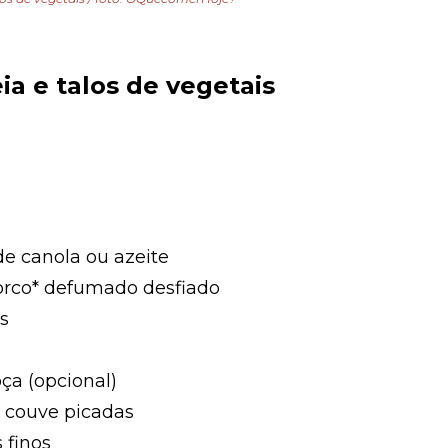
ia e talos de vegetais
de canola ou azeite
rco* defumado desfiado
s
ça (opcional)
e couve picadas
 finos