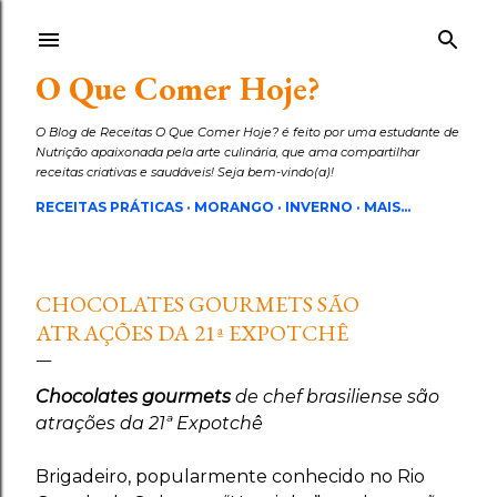
Pular para o conteúdo principal
O Que Comer Hoje?
O Blog de Receitas O Que Comer Hoje? é feito por uma estudante de
Nutrição apaixonada pela arte culinária, que ama compartilhar
receitas criativas e saudáveis! Seja bem-vindo(a)!
RECEITAS PRÁTICAS
MORANGO
INVERNO
MAIS…
CHOCOLATES GOURMETS SÃO
ATRAÇÕES DA 21ª EXPOTCHÊ
Chocolates gourmets
de chef brasiliense são
atrações da 21ª Expotchê
Brigadeiro, popularmente conhecido no Rio