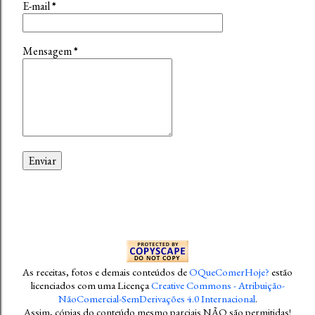
E-mail
*
Mensagem
*
As receitas, fotos e demais conteúdos
de
OQueComerHoje?
estão
licenciados com uma Licença
Creative Commons - Atribuição-
NãoComercial-SemDerivações 4.0 Internacional
.
Assim, cópias do conteúdo mesmo parciais NÃO são permitidas!