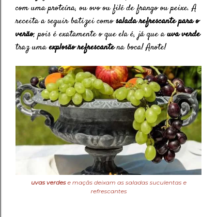
com uma proteína, ou ovo ou filé de frango ou peixe. A
receita a seguir batizei como
salada refrescante para o
verão
, pois é exatamente o que ela é, já que a
uva verde
traz uma
explosão refrescante
na boca! Anote!
uvas verdes
e maçãs deixam as saladas suculentas e
refrescantes