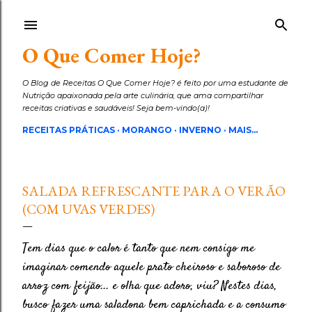
Pular para o conteúdo principal
O Que Comer Hoje?
O Blog de Receitas O Que Comer Hoje? é feito por uma estudante de
Nutrição apaixonada pela arte culinária, que ama compartilhar
receitas criativas e saudáveis! Seja bem-vindo(a)!
RECEITAS PRÁTICAS
MORANGO
INVERNO
MAIS…
SALADA REFRESCANTE PARA O VERÃO
(COM UVAS VERDES)
Tem dias que o calor é tanto que nem consigo me
imaginar comendo aquele prato cheiroso e saboroso de
arroz com feijão... e olha que adoro, viu? Nestes dias,
busco fazer uma saladona bem caprichada e a consumo