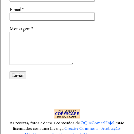
E-mail
*
Mensagem
*
As receitas, fotos e demais conteúdos
de
OQueComerHoje?
estão
licenciados com uma Licença
Creative Commons - Atribuição-
NãoComercial-SemDerivações 4.0 Internacional
.