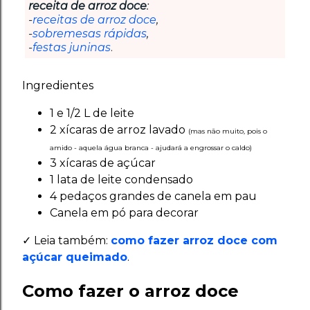
receita de arroz doce
:
-
receitas de arroz doce
,
-
sobremesas rápidas
,
-
festas juninas
.
Ingredientes
1 e 1/2 L de leite
2 xícaras de arroz lavado
(mas não muito, pois o
amido - aquela água branca - ajudará a engrossar o caldo)
3 xícaras de açúcar
1 lata de leite condensado
4 pedaços grandes de canela em pau
Canela em pó para decorar
✓ Leia também:
como fazer arroz doce com
açúcar queimado
.
Como fazer o arroz doce