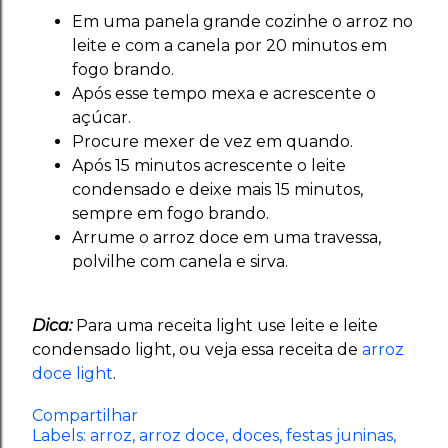
Em uma panela grande cozinhe o
arroz
no
leite e com a canela por 20 minutos em
fogo brando.
Após esse tempo mexa e acrescente o
açúcar.
Procure mexer de vez em quando.
Após 15 minutos acrescente o leite
condensado e deixe mais 15 minutos,
sempre em fogo brando.
Arrume o arroz doce em uma travessa,
polvilhe com canela e sirva.
Dica:
Para uma receita light use leite e leite
condensado light, ou veja essa receita de
arroz
doce light
.
Compartilhar
Labels:
arroz
arroz doce
doces
festas juninas