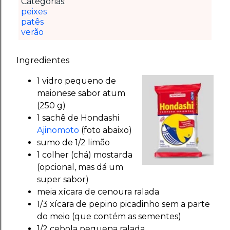
Categorias:
peixes
patês
verão
Ingredientes
1 vidro pequeno de
maionese sabor atum
(250 g)
1 sachê de Hondashi
Ajinomoto
(foto abaixo)
sumo de 1/2 limão
1 colher (chá) mostarda
(opcional, mas dá um
super sabor)
meia xícara de cenoura ralada
1/3 xícara de pepino picadinho sem a parte
do meio (que contém as sementes)
1/2 cebola pequena ralada