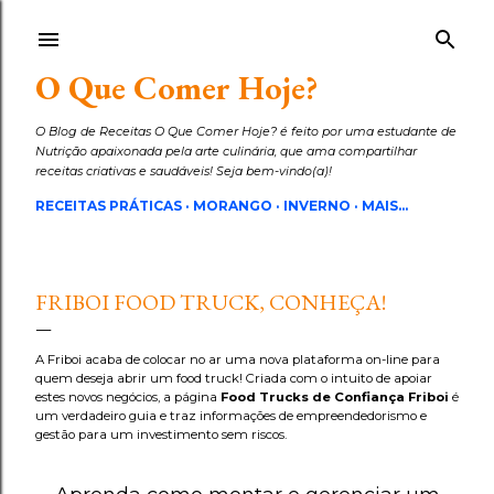
Pular para o conteúdo principal
O Que Comer Hoje?
O Blog de Receitas O Que Comer Hoje? é feito por uma estudante de
Nutrição apaixonada pela arte culinária, que ama compartilhar
receitas criativas e saudáveis! Seja bem-vindo(a)!
RECEITAS PRÁTICAS
MORANGO
INVERNO
MAIS…
FRIBOI FOOD TRUCK, CONHEÇA!
A Friboi acaba de colocar no ar uma nova plataforma on-line para
quem deseja abrir um food truck! Criada com o intuito de apoiar
estes novos negócios, a página
Food Trucks de Confiança Friboi
é
um verdadeiro guia e traz informações de empreendedorismo e
gestão para um investimento sem riscos.