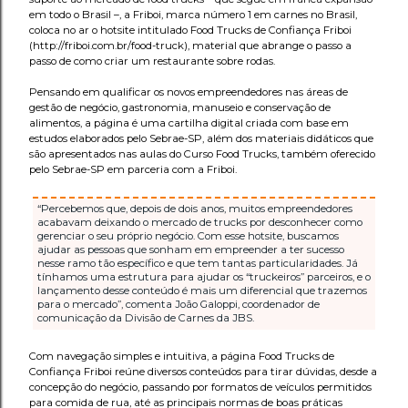
em todo o Brasil –, a Friboi, marca número 1 em carnes no Brasil,
coloca no ar o hotsite intitulado Food Trucks de Confiança Friboi
(http://friboi.com.br/food-truck), material que abrange o passo a
passo de como criar um restaurante sobre rodas.
Pensando em qualificar os novos empreendedores nas áreas de
gestão de negócio, gastronomia, manuseio e conservação de
alimentos, a página é uma cartilha digital criada com base em
estudos elaborados pelo Sebrae-SP, além dos materiais didáticos que
são apresentados nas aulas do Curso Food Trucks, também oferecido
pelo Sebrae-SP em parceria com a Friboi.
“Percebemos que, depois de dois anos, muitos empreendedores
acabavam deixando o mercado de trucks por desconhecer como
gerenciar o seu próprio negócio. Com esse hotsite, buscamos
ajudar as pessoas que sonham em empreender a ter sucesso
nesse ramo tão específico e que tem tantas particularidades. Já
tínhamos uma estrutura para ajudar os “truckeiros” parceiros, e o
lançamento desse conteúdo é mais um diferencial que trazemos
para o mercado”, comenta João Galoppi, coordenador de
comunicação da Divisão de Carnes da JBS.
Com navegação simples e intuitiva, a página Food Trucks de
Confiança Friboi reúne diversos conteúdos para tirar dúvidas, desde a
concepção do negócio, passando por formatos de veículos permitidos
para comida de rua, até as principais normas de boas práticas