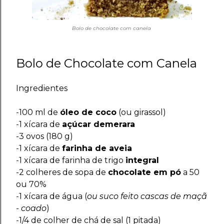
Bolo de chocolate com canela
Bolo de Chocolate com Canela
Ingredientes
-100 ml de
óleo de coco
(ou girassol)
-1 xícara de
açúcar demerara
-3 ovos (180 g)
-1 xícara de
farinha de aveia
-1 xícara de farinha de trigo
integral
-2 colheres de sopa de
chocolate em pó
a 50
ou 70%
-1 xícara de água (
ou suco feito cascas de maçã
- coado
)
-1/4 de colher de chá de sal (1 pitada)