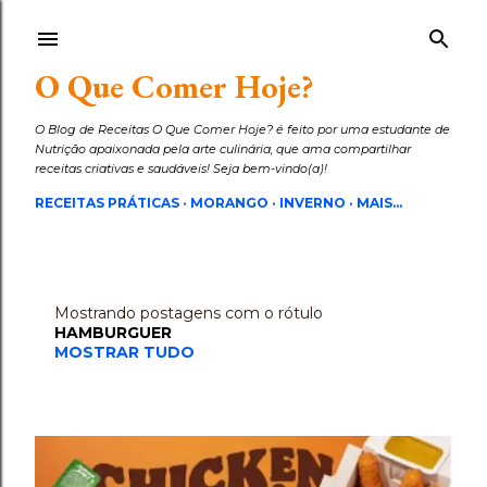
Pular para o conteúdo principal
O Que Comer Hoje?
O Blog de Receitas O Que Comer Hoje? é feito por uma estudante de
Nutrição apaixonada pela arte culinária, que ama compartilhar
receitas criativas e saudáveis! Seja bem-vindo(a)!
RECEITAS PRÁTICAS
MORANGO
INVERNO
MAIS…
Mostrando postagens com o rótulo
P
HAMBURGUER
o
MOSTRAR TUDO
s
t
a