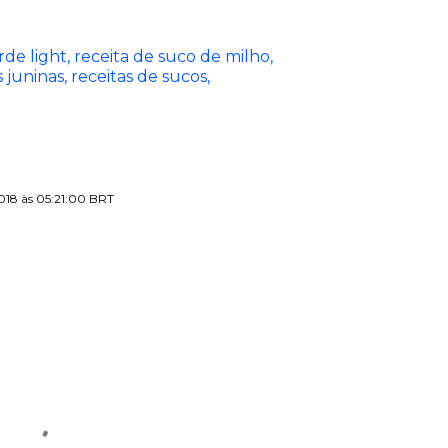
de light
receita de suco de milho
s juninas
receitas de sucos
2018 às 05:21:00 BRT