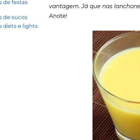
s de festas
vantagem. Já que nas lanchonet
Anote!
s de sucos
s diets e lights