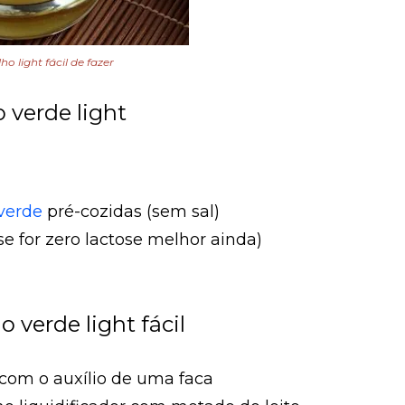
o light fácil de fazer
 verde light
verde
pré-cozidas (sem sal)
(se for zero lactose melhor ainda)
 verde light fácil
 com o auxílio de uma faca