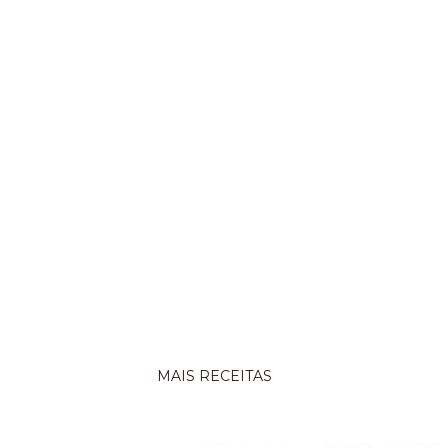
á
r
i
o
MAIS RECEITAS