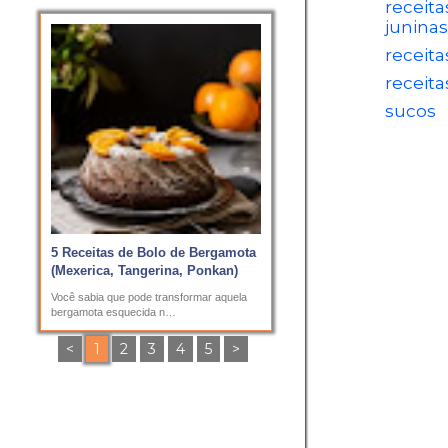
receita
juninas
receita
receita
sucos
5 Receitas de Bolo de Bergamota
(Mexerica, Tangerina, Ponkan)
Você sabia que pode transformar aquela
bergamota esquecida n…
<
1
2
3
4
5
>