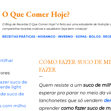
Pular para o conteúdo principal
O Que Comer Hoje?
O Blog de Receitas O Que Comer Hoje? é feito por uma estudante de Nutrição a
compartilhar receitas criativas e saudáveis! Seja bem-vindo(a)!
RECEITAS PRÁTICAS
MORANGO
INVERNO
SOPAS
BOLOS
RECE
tilhar
COMO FAZER SUCO DE MI
FAZER
ores
azer suco de
Quem resiste a um
suco de mil
erde light
esperar pra parar no meio da 
 de suco de
lanchonetes que só vendem
der
as com milho
aprender
como fazer suco de mi