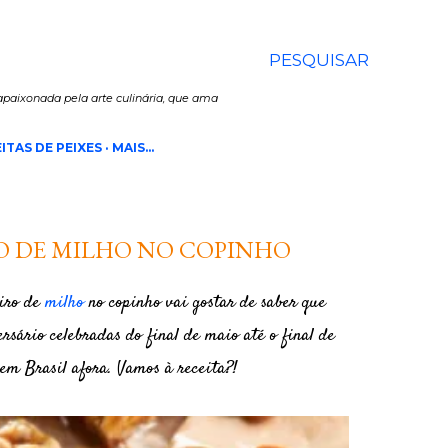
PESQUISAR
paixonada pela arte culinária, que ama
ITAS DE PEIXES
MAIS…
O DE MILHO NO COPINHO
eiro de
milho
no copinho vai gostar de saber que
ersário celebradas do final de maio até o final de
rem Brasil afora. Vamos à receita?!