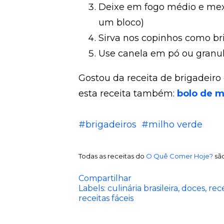
Deixe em fogo médio e mexa
um bloco)
Sirva nos copinhos como bri
Use canela em pó ou granu
Gostou da receita de brigadeiro
esta receita também:
bolo de m
#brigadeiros
#milho verde
Todas as receitas do
O Quê Comer Hoje?
são
Compartilhar
Labels:
culinária brasileira
doces
rec
receitas fáceis