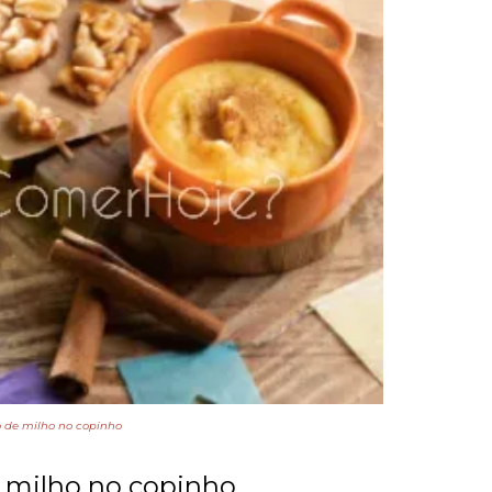
o de milho no copinho
e milho no copinho