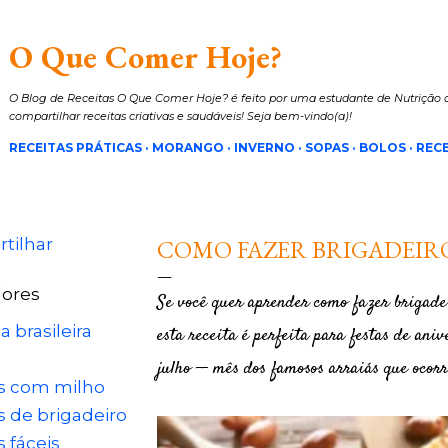
Pular para o conteúdo principal
O Que Comer Hoje?
O Blog de Receitas O Que Comer Hoje? é feito por uma estudante de Nutrição a
compartilhar receitas criativas e saudáveis! Seja bem-vindo(a)!
RECEITAS PRÁTICAS
MORANGO
INVERNO
SOPAS
BOLOS
RECE
tilhar
COMO FAZER BRIGADEIR
ores
Se você quer aprender como fazer brigad
a brasileira
esta receita é perfeita para festas de aniv
julho -- mês dos famosos arraiás que ocor
as com milho
s de brigadeiro
s fáceis