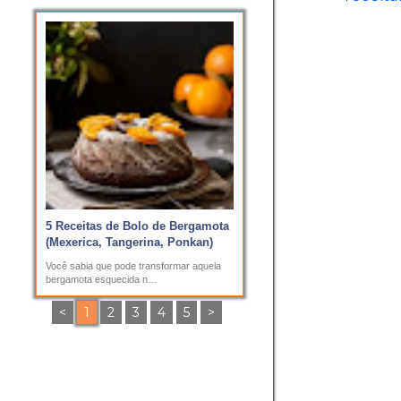
5 Receitas de Bolo de Bergamota
(Mexerica, Tangerina, Ponkan)
Você sabia que pode transformar aquela
bergamota esquecida n…
<
1
2
3
4
5
>