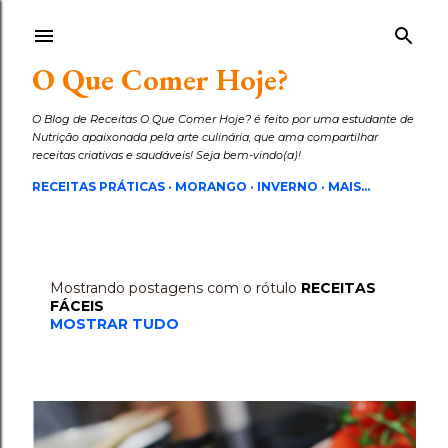
Pular para o conteúdo principal
O Que Comer Hoje?
O Blog de Receitas O Que Comer Hoje? é feito por uma estudante de
Nutrição apaixonada pela arte culinária, que ama compartilhar
receitas criativas e saudáveis! Seja bem-vindo(a)!
RECEITAS PRÁTICAS
MORANGO
INVERNO
MAIS…
Mostrando postagens com o rótulo
RECEITAS
P
FÁCEIS
o
MOSTRAR TUDO
s
t
a