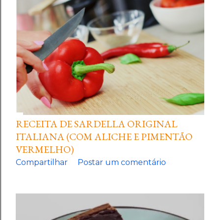
g
e
n
s
RECEITA DE SARDELLA ORIGINAL
ITALIANA (COM ALICHE E PIMENTÃO
VERMELHO)
Compartilhar
Postar um comentário