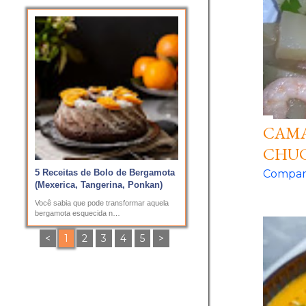
e
n
s
CAMA
CHU
Compart
5 Receitas de Bolo de Bergamota
(Mexerica, Tangerina, Ponkan)
Você sabia que pode transformar aquela
bergamota esquecida n…
<
1
2
3
4
5
>