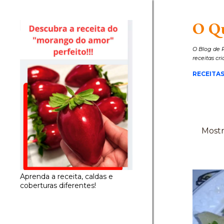
O Q
O Blog de R
receitas cr
RECEITAS
Mostr
P
o
s
Aprenda a receita, caldas e
t
coberturas diferentes!
a
g