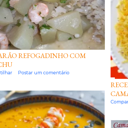
RÃO REFOGADINHO COM
CHU
ilhar
Postar um comentário
RECE
CAM
Compar