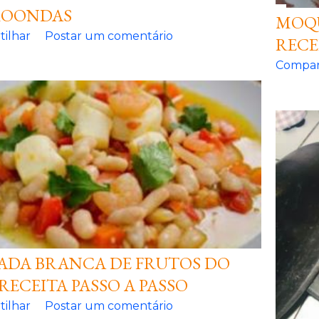
ROONDAS
MOQU
ilhar
Postar um comentário
RECE
Compar
OADA BRANCA DE FRUTOS DO
RECEITA PASSO A PASSO
ilhar
Postar um comentário