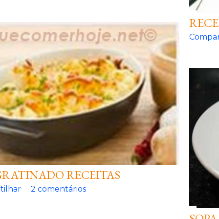
RECE
Compar
 GRATINADO RECEITAS
ilhar
2 comentários
SOPA